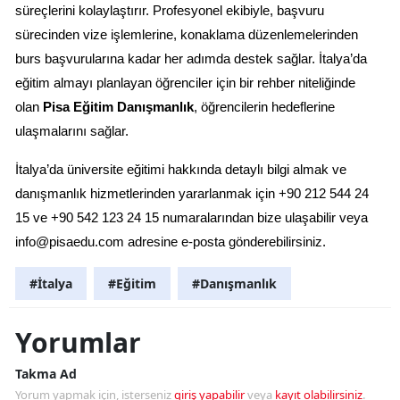
süreçlerini kolaylaştırır. Profesyonel ekibiyle, başvuru 
sürecinden vize işlemlerine, konaklama düzenlemelerinden 
burs başvurularına kadar her adımda destek sağlar. İtalya’da 
eğitim almayı planlayan öğrenciler için bir rehber niteliğinde 
olan 
Pisa Eğitim Danışmanlık
, öğrencilerin hedeflerine 
ulaşmalarını sağlar.
İtalya’da üniversite eğitimi hakkında detaylı bilgi almak ve 
danışmanlık hizmetlerinden yararlanmak için +90 212 544 24 
15 ve +90 542 123 24 15 numaralarından bize ulaşabilir veya 
info@pisaedu.com
 adresine e-posta gönderebilirsiniz.
#İtalya
#Eğitim
#Danışmanlık
Yorumlar
Takma Ad
Yorum yapmak için, isterseniz
giriş yapabilir
veya
kayıt olabilirsiniz
.