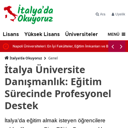
Ara
Üyelik
Lisans
Yüksek Lisans
Üniversiteler
İtalya'd
MENÜ
Napoli Üniversiteleri: En İyi Fakülteler, Eğitim İmkanları ve Başvuru Şartl
İtalya’da Okuyoruz
Genel
İtalya Üniversite
Danışmanlık: Eğitim
Sürecinde Profesyonel
Destek
İtalya'da eğitim almak isteyen öğrencilere