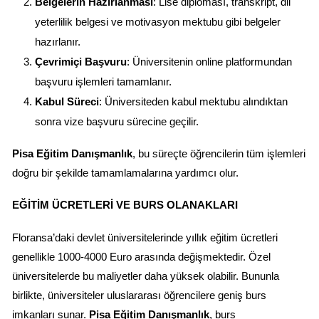
Belgelerin Hazırlanması
: Lise diploması, transkript, dil 
yeterlilik belgesi ve motivasyon mektubu gibi belgeler 
hazırlanır.
Çevrimiçi Başvuru
: Üniversitenin online platformundan 
başvuru işlemleri tamamlanır.
Kabul Süreci
: Üniversiteden kabul mektubu alındıktan 
sonra vize başvuru sürecine geçilir.
Pisa Eğitim Danışmanlık
, bu süreçte öğrencilerin tüm işlemleri 
doğru bir şekilde tamamlamalarına yardımcı olur.
EĞITIM ÜCRETLERI VE BURS OLANAKLARI
Floransa’daki devlet üniversitelerinde yıllık eğitim ücretleri 
genellikle 1000-4000 Euro arasında değişmektedir. Özel 
üniversitelerde bu maliyetler daha yüksek olabilir. Bununla 
birlikte, üniversiteler uluslararası öğrencilere geniş burs 
imkanları sunar. 
Pisa Eğitim Danışmanlık
, burs 