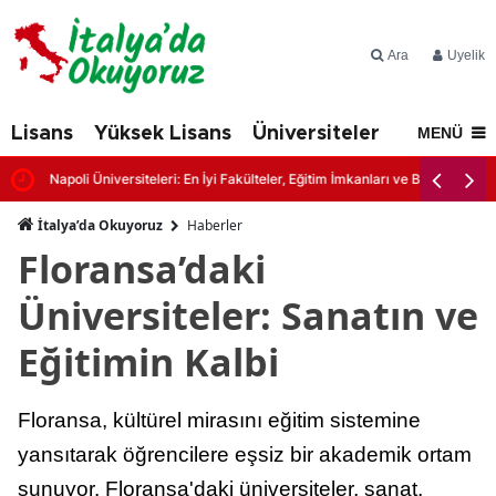
Ara
Üyelik
Lisans
Yüksek Lisans
Üniversiteler
İtalya'd
MENÜ
Napoli Üniversiteleri: En İyi Fakülteler, Eğitim İmkanları ve Başvuru Şartl
İtalya’da Okuyoruz
Haberler
Floransa’daki
Üniversiteler: Sanatın ve
Eğitimin Kalbi
Floransa, kültürel mirasını eğitim sistemine
yansıtarak öğrencilere eşsiz bir akademik ortam
sunuyor. Floransa'daki üniversiteler, sanat,