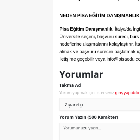
NEDEN PISA EĞITIM DANIŞMANLIK
Pisa Eğitim Danışmanlık
, İtalya’da İn
Üniversite seçimi, başvuru süreci, burs
hedeflerine ulaşmalarını kolaylaştırır. İta
almak ve başvuru sürecini başlatmak iç
iletişime geçebilir veya 
info@pisaedu.c
Yorumlar
Takma Ad
Yorum yapmak için, isterseniz
giriş yapabilir
Yorum Yazın (500 Karakter)