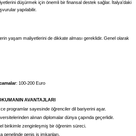
yetlerini düşürmek için önemli bir finansal destek sağlar. İtalya’daki 
vurular yapılabilir.
ilerin yaşam maliyetlerini de dikkate alması gereklidir. Genel olarak 
rcamalar
: 100-200 Euro
E OKUMANIN AVANTAJLARI
izce programlar sayesinde öğrenciler dil bariyerini aşar.
niversitelerinden alınan diplomalar dünya çapında geçerlidir.
ürel birikimle zenginleşmiş bir öğrenim süreci.
a genelinde geniş iş imkanları.