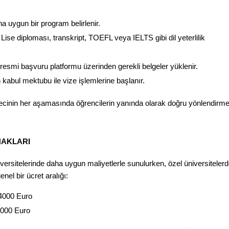
rına uygun bir program belirlenir.
: Lise diploması, transkript, TOEFL veya IELTS gibi dil yeterlilik 
 resmi başvuru platformu üzerinden gerekli belgeler yüklenir.
 kabul mektubu ile vize işlemlerine başlanır.
ecinin her aşamasında öğrencilerin yanında olarak doğru yönlendirme
NAKLARI
iversitelerinde daha uygun maliyetlerle sunulurken, özel üniversitelerd
enel bir ücret aralığı:
-4000 Euro
0,000 Euro