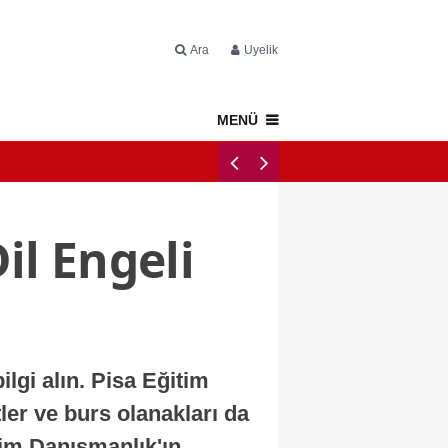
Ara
Üyelik
MENÜ
Napoli Tercüme Bürosu: 
Dil Engeli
ilgi alın. Pisa Eğitim
er ve burs olanakları da
itim Danışmanlık'ın