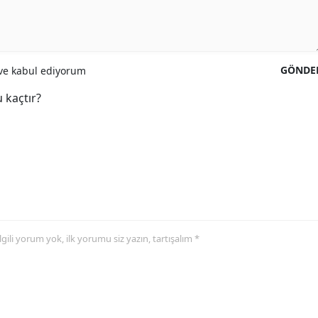
GÖNDE
e kabul ediyorum
 kaçtır?
 ilgili yorum yok, ilk yorumu siz yazın, tartışalım *