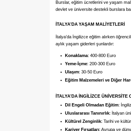
Burslar, eğitim ücretlerini ve yaşam mali
devlet ve üniversite destekli burslara baş
İTALYA’DA YAŞAM MALIYETLERI
İtalya’da İngilizce eğitim alırken öğrenc
aylık yaşam giderleri şunlardır:
Konaklama
: 400-800 Euro
Yeme-İçme
: 200-300 Euro
Ulaşım
: 30-50 Euro
Eğitim Malzemeleri ve Diğer Ha
İTALYA’DA İNGILIZCE ÜNIVERSIT
Dil Engeli Olmadan Eğitim
: İngil
Uluslararası Tanınırlık
: İtalyan ü
Kültürel Zenginlik
: Tarihi ve kült
Kariyer Fırsatları
: Avrupa ve düny