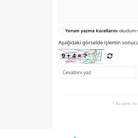
Yorum yazma kurallarını
okudum v
Aşağıdaki görselde işlemin sonucu
* Bu içerik ile