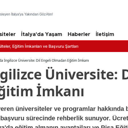
üsleyen İtalya'ya Yakından Göz Atın!
siteler
İtalya'da Yaşam
Haberler
İletişim
, Eğitim İmkanları ve Başvuru Şartları
’da İngilizce Üniversite: Dil Engeli Olmadan Eğitim İmkanı
gilizce Üniversite: 
ğitim İmkanı
 veren üniversiteler ve programlar hakkında b
başvuru sürecinde rehberlik sunuyor. Ücretl
lya'da eğitim almanın avantajları ve Pisa Eğ