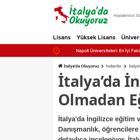
Hayallerinizi S
Lisans
Yüksek Lisans
Üniver
Napoli Üniversiteleri: En İyi Fakülteler
İtalya’da Okuyoruz
Haberler
İtalya
İtalya’da İn
Olmadan E
İtalya'da İngilizce eğitim
Danışmanlık, öğrencilere 
detaylıca inceleniyor. İta