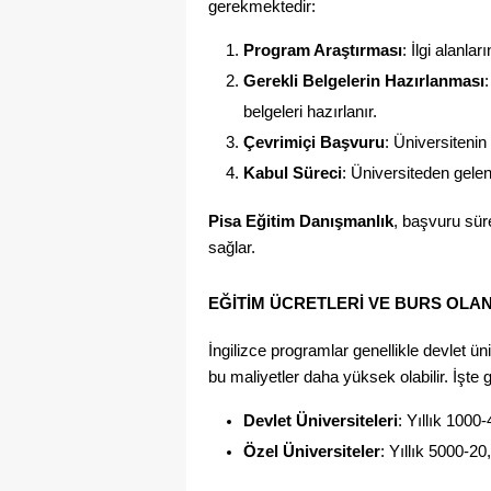
gerekmektedir:
Program Araştırması
: İlgi alanla
Gerekli Belgelerin Hazırlanması
belgeleri hazırlanır.
Çevrimiçi Başvuru
: Üniversitenin
Kabul Süreci
: Üniversiteden gelen
Pisa Eğitim Danışmanlık
, başvuru sür
sağlar.
EĞITIM ÜCRETLERI VE BURS OLA
İngilizce programlar genellikle devlet ün
bu maliyetler daha yüksek olabilir. İşte g
Devlet Üniversiteleri
: Yıllık 1000
Özel Üniversiteler
: Yıllık 5000-2