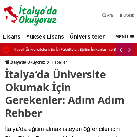
Ara
Üyelik
Lisans
Yüksek Lisans
Üniversiteler
İtalya'd
MENÜ
Napoli Üniversiteleri: En İyi Fakülteler, Eğitim İmkanları ve Başvuru Şartl
İtalya’da Okuyoruz
Haberler
İtalya’da Üniversite
Okumak İçin
Gerekenler: Adım Adım
Rehber
İtalya'da eğitim almak isteyen öğrenciler için