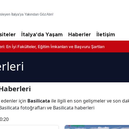
üsleyen İtalya'ya Yakından Göz Atın!
siteler
İtalya'da Yaşam
Haberler
İletişim
Fakülteler, Eğitim İmkanları ve Başvuru Şartları
rleri
Haberleri
 edenler için
Basilicata
ile ilgili en son gelişmeler ve son da
Basilicata fotoğrafları ve Basilicata haberleri
0:20