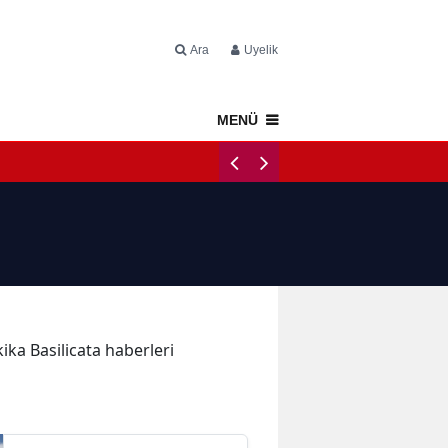
Ara
Üyelik
MENÜ
Napoli Tercüme
kika Basilicata haberleri