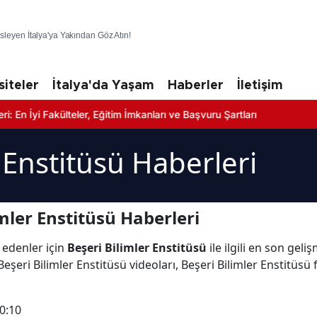
üsleyen İtalya'ya Yakından Göz Atın!
siteler
İtalya'da Yaşam
Haberler
İletişim
Fakülteler, Eğitim İmkanları ve Başvuru Şartları
 Enstitüsü Haberleri
mler Enstitüsü Haberleri
 edenler için
Beşeri Bilimler Enstitüsü
ile ilgili en son gel
şeri Bilimler Enstitüsü videoları, Beşeri Bilimler Enstitüsü f
0:10