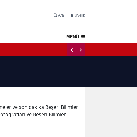
Ara
Üyelik
MENÜ
Napoli Tercüme
işmeler ve son dakika Beşeri Bilimler
otoğrafları ve Beşeri Bilimler