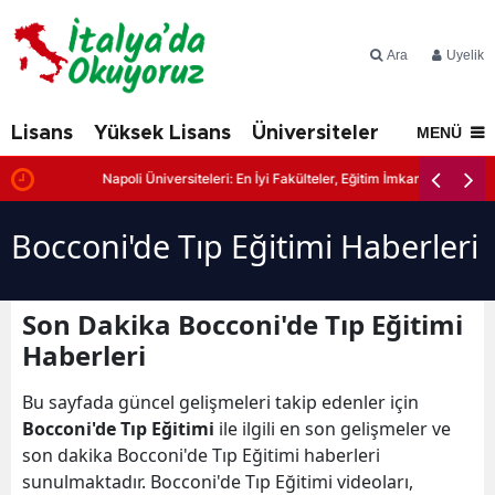
Ara
Üyelik
Lisans
Yüksek Lisans
Üniversiteler
İtalya'd
MENÜ
Napoli Üniversiteleri: En İyi Fakülteler, Eğitim İmkanları ve Başvuru
Bocconi'de Tıp Eğitimi Haberleri
Son Dakika Bocconi'de Tıp Eğitimi
Haberleri
Bu sayfada güncel gelişmeleri takip edenler için
Bocconi'de Tıp Eğitimi
ile ilgili en son gelişmeler ve
son dakika Bocconi'de Tıp Eğitimi haberleri
sunulmaktadır. Bocconi'de Tıp Eğitimi videoları,