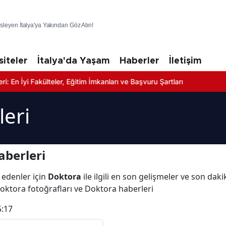
üsleyen İtalya'ya Yakından Göz Atın!
siteler
İtalya'da Yaşam
Haberler
İletişim
 Fakülteler, Eğitim İmkanları ve Başvuru Şartları
eri
aberleri
 edenler için
Doktora
ile ilgili en son gelişmeler ve son dak
Doktora fotoğrafları ve Doktora haberleri
5:17