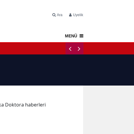
Ara
Üyelik
MENÜ
Napoli Tercüm
ika Doktora haberleri