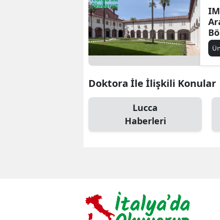
IM
Ar
Bö
Şa
Ün
Doktora İle İlişkili Konular
Lucca
Haberleri