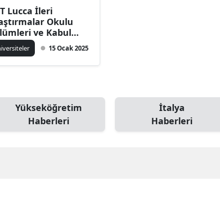
T Lucca İleri
aştırmalar Okulu
lümleri ve Kabul
rtları
iversiteler
15 Ocak 2025
Yükseköğretim
İtalya
Haberleri
Haberleri