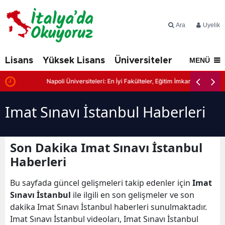
Ara
Üyelik
Lisans
Yüksek Lisans
Üniversiteler
İtalya'd
MENÜ
Napoli Üniversiteleri: En İyi Fakülteler, Eğitim İmkanları ve Başvuru
Imat Sınavı İstanbul Haberleri
Son Dakika Imat Sınavı İstanbul
Haberleri
Bu sayfada güncel gelişmeleri takip edenler için
Imat
Sınavı İstanbul
ile ilgili en son gelişmeler ve son
dakika Imat Sınavı İstanbul haberleri sunulmaktadır.
Imat Sınavı İstanbul videoları, Imat Sınavı İstanbul