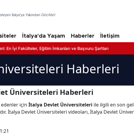
üsleyen İtalya'ya Yakından Göz Atın!
siteler
İtalya'da Yaşam
Haberler
İletişim
Fakülteler, Eğitim İmkanları ve Başvuru Şartları
niversiteleri Haberleri
et Üniversiteleri Haberleri
 edenler için
İtalya Devlet Üniversiteleri
ile ilgili en son g
r. İtalya Devlet Üniversiteleri videoları, İtalya Devlet Ünivers
1:21