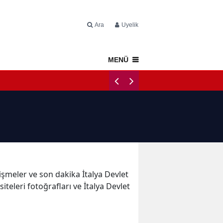
Ara
Üyelik
MENÜ
Napoli Tercüme
elişmeler ve son dakika İtalya Devlet
iteleri fotoğrafları ve İtalya Devlet