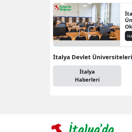
İt
Ün
Ok
Ma
Ha
Eğ
İtalya Devlet Üniversiteleri 
İtalya
Haberleri