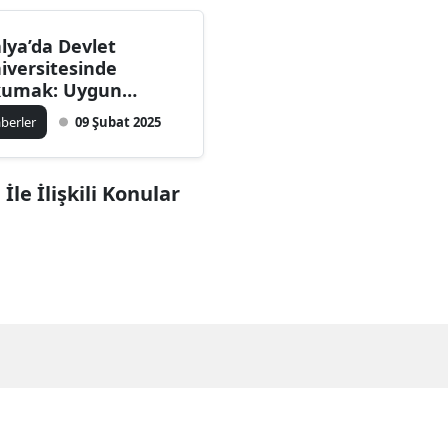
alya’da Devlet
iversitesinde
umak: Uygun
liyetlerle Kaliteli
berler
09 Şubat 2025
itim
İle İlişkili Konular