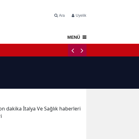
Ara
Üyelik
MENÜ
Napoli Tercüm
son dakika İtalya Ve Sağlık haberleri
ri