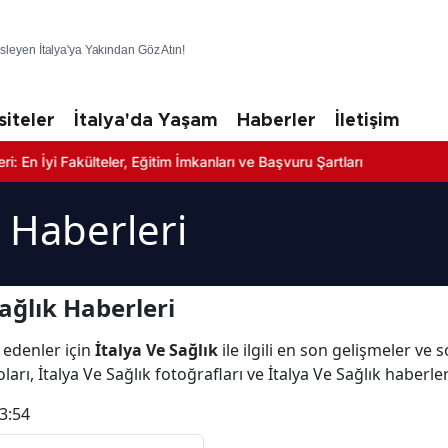
üsleyen İtalya'ya Yakından Göz Atın!
siteler
İtalya'da Yaşam
Haberler
İletişim
 Fakülteler, Eğitim İmkanları ve Başvuru Şartları
k Haberleri
ağlık Haberleri
 edenler için
İtalya Ve Sağlık
ile ilgili en son gelişmeler ve 
ları, İtalya Ve Sağlık fotoğrafları ve İtalya Ve Sağlık haberle
3:54