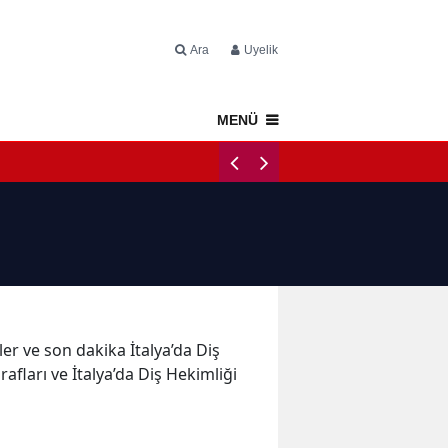
Ara
Üyelik
MENÜ
Napoli Tercüme
eler ve son dakika İtalya’da Diş
rafları ve İtalya’da Diş Hekimliği