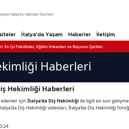
üsleyen İtalya'ya Yakından Göz Atın!
siteler
İtalya'da Yaşam
Haberler
İletişim
Fakülteler, Eğitim İmkanları ve Başvuru Şartları
ekimliği Haberleri
iş Hekimliği Haberleri
 edenler için
İtalya’da Diş Hekimliği
ile ilgili en son gelişm
alya’da Diş Hekimliği videoları, İtalya’da Diş Hekimliği fotoğ
0:24