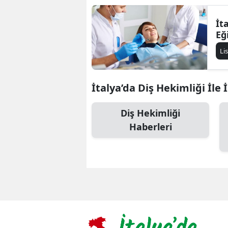
İt
Eğ
Li
İtalya’da Diş Hekimliği İle İ
Diş Hekimliği
Haberleri