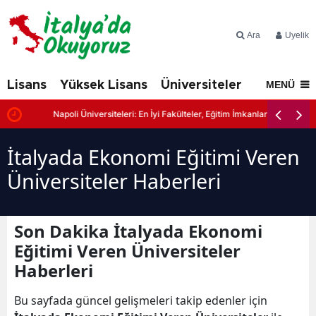
Ara
Üyelik
Lisans
Yüksek Lisans
Üniversiteler
İtalya'd
MENÜ
Napoli Üniversiteleri: En İyi Fakülteler, Eğitim İmkanları ve Başvuru Şa
İtalyada Ekonomi Eğitimi Veren
Üniversiteler Haberleri
Son Dakika İtalyada Ekonomi
Eğitimi Veren Üniversiteler
Haberleri
Bu sayfada güncel gelişmeleri takip edenler için