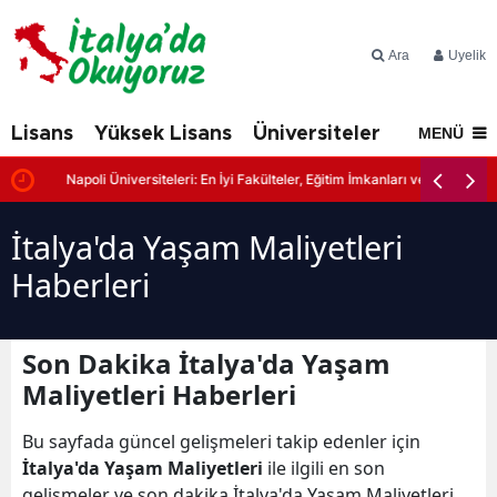
Ara
Üyelik
Lisans
Yüksek Lisans
Üniversiteler
İtalya'd
MENÜ
Napoli Üniversiteleri: En İyi Fakülteler, Eğitim İmkanları ve Başvuru Şartl
İtalya'da Yaşam Maliyetleri
Haberleri
Son Dakika İtalya'da Yaşam
Maliyetleri Haberleri
Bu sayfada güncel gelişmeleri takip edenler için
İtalya'da Yaşam Maliyetleri
ile ilgili en son
gelişmeler ve son dakika İtalya'da Yaşam Maliyetleri