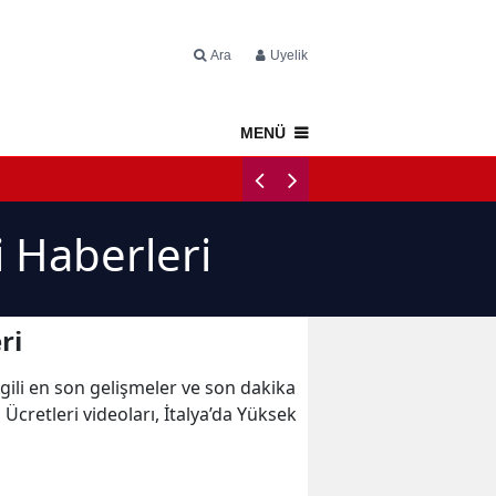
Ara
Üyelik
MENÜ
Napoli Tercüme
i Haberleri
ri
ilgili en son gelişmeler ve son dakika
 Ücretleri videoları, İtalya’da Yüksek