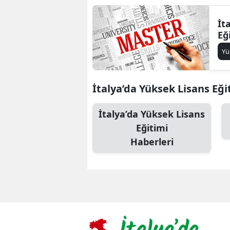
İt
Eğ
Yü
İtalya’da Yüksek Lisans Eğit
İtalya’da Yüksek Lisans
Eğitimi
Haberleri