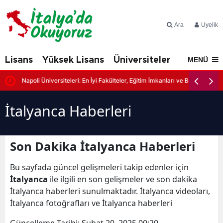
Ara
Üyelik
Lisans
Yüksek Lisans
Üniversiteler
İtalya'd
MENÜ
Napoli Üniversiteleri: En İyi Fakülteler, Eğitim İmkanları ve Başvuru Şartl
İtalyanca Haberleri
Son Dakika İtalyanca Haberleri
Bu sayfada güncel gelişmeleri takip edenler için
İtalyanca
ile ilgili en son gelişmeler ve son dakika
İtalyanca haberleri sunulmaktadır. İtalyanca videoları,
İtalyanca fotoğrafları ve İtalyanca haberleri
Güncelleme Tarihi:
Şubat 20, 2025 00:20