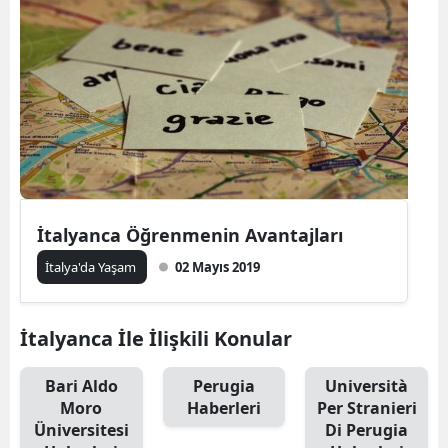
İtalyanca Öğrenmenin Avantajları
İtalya'da Yaşam
02 Mayıs 2019
İtalyanca İle İlişkili Konular
Bari Aldo
Perugia
Università
Moro
Haberleri
Per Stranieri
Üniversitesi
Di Perugia