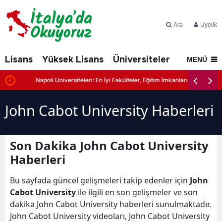
Ara
Üyelik
Lisans
Yüksek Lisans
Üniversiteler
İtalya'd
MENÜ
Napoli Üniversiteleri: En İyi Fakülteler, Eğitim İmkanları ve Başvuru Şar
John Cabot University Haberleri
Son Dakika John Cabot University
Haberleri
Bu sayfada güncel gelişmeleri takip edenler için
John
Cabot University
ile ilgili en son gelişmeler ve son
dakika John Cabot University haberleri sunulmaktadır.
John Cabot University videoları, John Cabot University