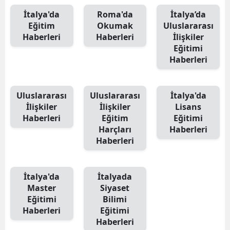
İtalya'da
Roma'da
İtalya’da
Eğitim
Okumak
Uluslararası
Haberleri
Haberleri
İlişkiler
Eğitimi
Haberleri
Uluslararası
Uluslararası
İtalya'da
İlişkiler
İlişkiler
Lisans
Haberleri
Eğitim
Eğitimi
Harçları
Haberleri
Haberleri
İtalya'da
İtalyada
Master
Siyaset
Eğitimi
Bilimi
Haberleri
Eğitimi
Haberleri