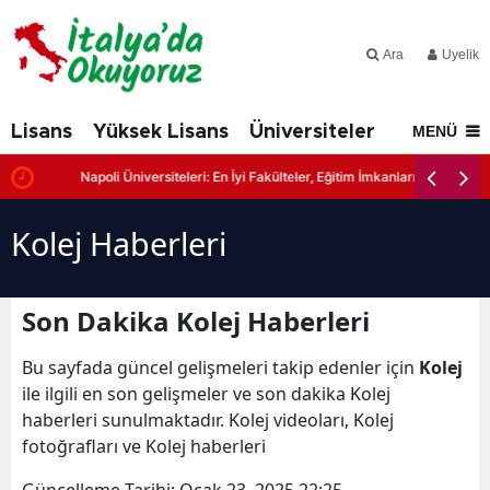
Ara
Üyelik
Lisans
Yüksek Lisans
Üniversiteler
İtalya'd
MENÜ
Napoli Üniversiteleri: En İyi Fakülteler, Eğitim İmkanları ve Başvuru Şa
Kolej Haberleri
Son Dakika Kolej Haberleri
Bu sayfada güncel gelişmeleri takip edenler için
Kolej
ile ilgili en son gelişmeler ve son dakika Kolej
haberleri sunulmaktadır. Kolej videoları, Kolej
fotoğrafları ve Kolej haberleri
Güncelleme Tarihi:
Ocak 23, 2025 22:25