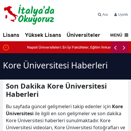
Ara
Üyelik
Lisans
Yüksek Lisans
Üniversiteler
İtalya'd
MENÜ
Napoli Üniversiteleri: En İyi Fakülteler, Eğitim İmkanları ve Başvuru
Kore Üniversitesi Haberleri
Son Dakika Kore Üniversitesi
Haberleri
Bu sayfada güncel gelişmeleri takip edenler için
Kore
Üniversitesi
ile ilgili en son gelişmeler ve son dakika
Kore Üniversitesi haberleri sunulmaktadır. Kore
Üniversitesi videoları, Kore Üniversitesi fotoğrafları ve