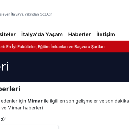
üsleyen İtalya'ya Yakından Göz Atın!
siteler
İtalya'da Yaşam
Haberler
İletişim
 Fakülteler, Eğitim İmkanları ve Başvuru Şartları
ri
erleri
 edenler için
Mimar
ile ilgili en son gelişmeler ve son daki
ı ve Mimar haberleri
1:01