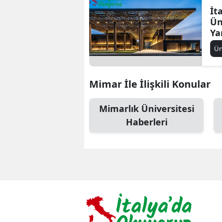
İt
Ün
Ya
Ün
Mimar İle İlişkili Konular
Mimarlık Üniversitesi
Haberleri