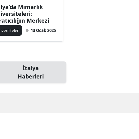
alya’da Mimarlık
iversiteleri:
ratıcılığın Merkezi
iversiteler
13 Ocak 2025
İtalya
Haberleri