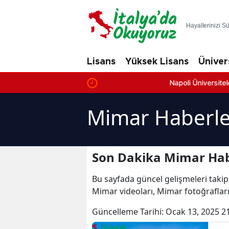
Hayallerinizi S
Lisans
Yüksek Lisans
Üniver
Napoli Üniversiteleri: En İyi
Mimar Haberle
Son Dakika Mimar Hab
Bu sayfada güncel gelişmeleri takip
Mimar videoları, Mimar fotoğraflar
Güncelleme Tarihi:
Ocak 13, 2025 2