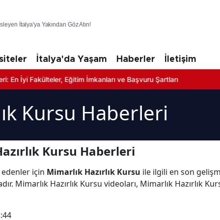
üsleyen İtalya'ya Yakından Göz Atın!
siteler
İtalya'da Yaşam
Haberler
İletişim
i Fakülteler, Eğitim İmkanları ve Başvuru Şartları
lık Kursu Haberleri
azırlık Kursu Haberleri
 edenler için
Mimarlık Hazırlık Kursu
ile ilgili en son geli
ır. Mimarlık Hazırlık Kursu videoları, Mimarlık Hazırlık Kur
:44