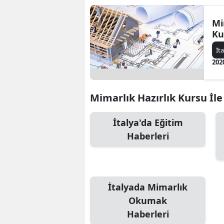
Mi
Ku
İt
202
Mimarlık Hazırlık Kursu İle 
İtalya'da Eğitim
Haberleri
İtalyada Mimarlık
Okumak
Haberleri