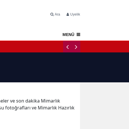
Ara
Üyelik
MENÜ
Napoli Tercüm
şmeler ve son dakika Mimarlık
su fotoğrafları ve Mimarlık Hazırlık