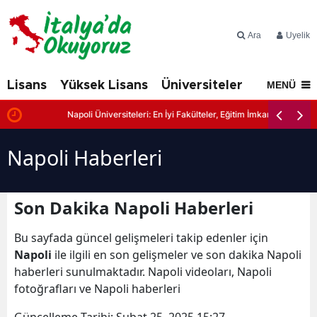
Ara
Üyelik
Lisans
Yüksek Lisans
Üniversiteler
İtalya'd
MENÜ
r
Napoli Üniversiteleri: En İyi Fakülteler, Eğitim İmkanları ve Başvur
Napoli Haberleri
Son Dakika Napoli Haberleri
Bu sayfada güncel gelişmeleri takip edenler için
Napoli
ile ilgili en son gelişmeler ve son dakika Napoli
haberleri sunulmaktadır. Napoli videoları, Napoli
fotoğrafları ve Napoli haberleri
Güncelleme Tarihi:
Şubat 25, 2025 15:27