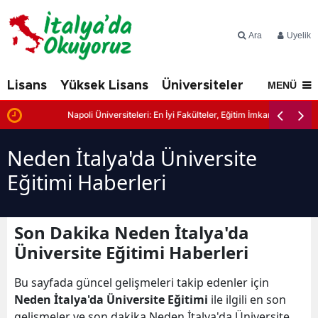
Ara
Üyelik
Lisans
Yüksek Lisans
Üniversiteler
İtalya'd
MENÜ
r
Napoli Üniversiteleri: En İyi Fakülteler, Eğitim İmkanları ve Başvur
Neden İtalya'da Üniversite
Eğitimi Haberleri
Son Dakika Neden İtalya'da
Üniversite Eğitimi Haberleri
Bu sayfada güncel gelişmeleri takip edenler için
Neden İtalya'da Üniversite Eğitimi
ile ilgili en son
gelişmeler ve son dakika Neden İtalya'da Üniversite