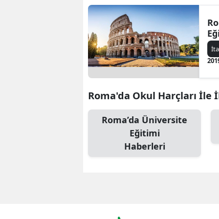
Ro
Eğ
İt
201
Roma'da Okul Harçları İle İl
Roma’da Üniversite
Eğitimi
Haberleri