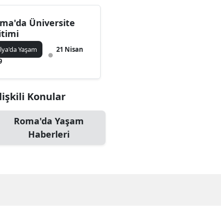
ma'da Üniversite
itimi
alya'da Yaşam
21 Nisan
9
işkili Konular
Roma'da Yaşam
Haberleri