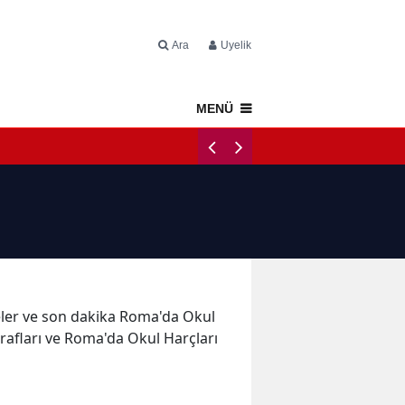
Ara
Üyelik
MENÜ
Napoli Tercüme
meler ve son dakika Roma'da Okul
rafları ve Roma'da Okul Harçları