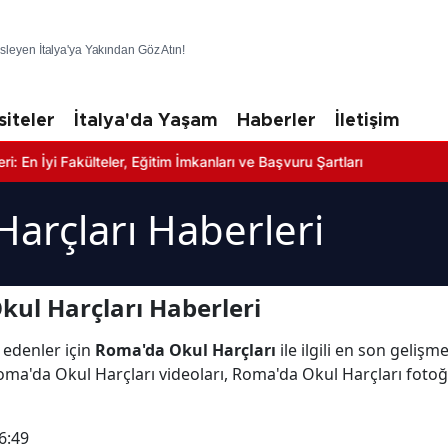
üsleyen İtalya'ya Yakından Göz Atın!
siteler
İtalya'da Yaşam
Haberler
İletişim
Fakülteler, Eğitim İmkanları ve Başvuru Şartları
arçları Haberleri
ul Harçları Haberleri
 edenler için
Roma'da Okul Harçları
ile ilgili en son geliş
oma'da Okul Harçları videoları, Roma'da Okul Harçları fotoğ
6:49