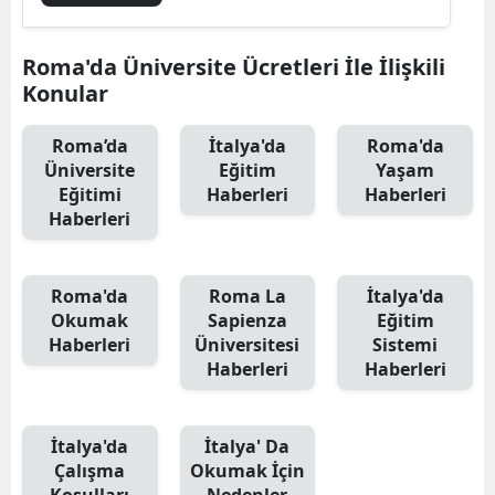
Roma'da Üniversite Ücretleri İle İlişkili
Konular
Roma’da
İtalya'da
Roma'da
Üniversite
Eğitim
Yaşam
Eğitimi
Haberleri
Haberleri
Haberleri
Roma'da
Roma La
İtalya'da
Okumak
Sapienza
Eğitim
Haberleri
Üniversitesi
Sistemi
Haberleri
Haberleri
İtalya'da
İtalya' Da
Çalışma
Okumak İçin
Koşulları
Nedenler