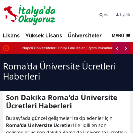
Ara
Üyelik
Lisans
Yüksek Lisans
Üniversiteler
İtalya'd
MENÜ
Napoli Üniversiteleri: En İyi Fakülteler, Eğitim İmkanları ve Başvuru Şa
Roma'da Üniversite Ücretleri
Haberleri
Son Dakika Roma'da Üniversite
Ücretleri Haberleri
Bu sayfada güncel gelişmeleri takip edenler için
Roma'da Üniversite Ücretleri
ile ilgili en son
gelişmeler ve son dakika Roma'da Üniversite Ücretleri