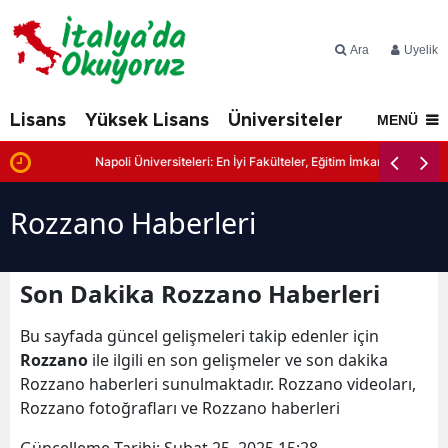
Ara
Üyelik
Lisans
Yüksek Lisans
Üniversiteler
İtalya'd
MENÜ
r
Napoli Üniversiteleri: En İyi Fakülteler, Eğitim İmkanları ve Başvuru
Rozzano Haberleri
Son Dakika Rozzano Haberleri
Bu sayfada güncel gelişmeleri takip edenler için
Rozzano
ile ilgili en son gelişmeler ve son dakika
Rozzano haberleri sunulmaktadır. Rozzano videoları,
Rozzano fotoğrafları ve Rozzano haberleri
Güncelleme Tarihi:
Şubat 25, 2025 15:28