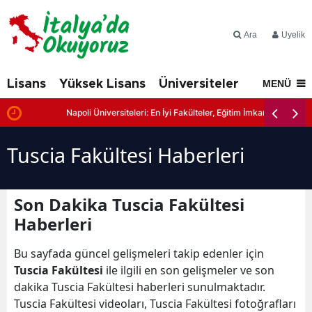
Ara
Üyelik
Lisans
Yüksek Lisans
Üniversiteler
İtalya'd
MENÜ
r
Napoli Üniversiteleri: En İyi Fakülteler, Eğitim İmkanları ve Başvuru
Tuscia Fakültesi Haberleri
Son Dakika Tuscia Fakültesi
Haberleri
Bu sayfada güncel gelişmeleri takip edenler için
Tuscia Fakültesi
ile ilgili en son gelişmeler ve son
dakika Tuscia Fakültesi haberleri sunulmaktadır.
Tuscia Fakültesi videoları, Tuscia Fakültesi fotoğrafları