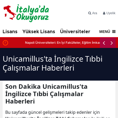
Ara
Üyelik
Lisans
Yüksek Lisans
Üniversiteler
İtalya'd
MENÜ
r
Napoli Üniversiteleri: En İyi Fakülteler, Eğitim İmkanları ve Başvuru
Unicamillus'ta İngilizce Tıbbi
Çalışmalar Haberleri
Son Dakika Unicamillus'ta
İngilizce Tıbbi Çalışmalar
Haberleri
Bu sayfada güncel gelişmeleri takip edenler için