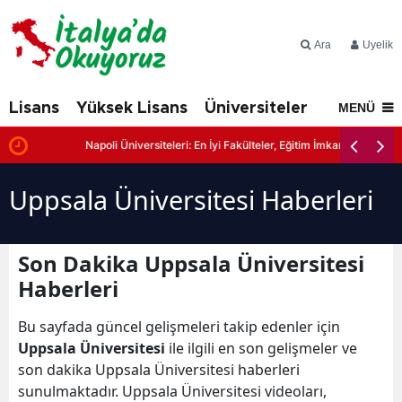
Ara
Üyelik
Lisans
Yüksek Lisans
Üniversiteler
İtalya'd
MENÜ
r
Napoli Üniversiteleri: En İyi Fakülteler, Eğitim İmkanları ve Başvur
Uppsala Üniversitesi Haberleri
Son Dakika Uppsala Üniversitesi
Haberleri
Bu sayfada güncel gelişmeleri takip edenler için
Uppsala Üniversitesi
ile ilgili en son gelişmeler ve
son dakika Uppsala Üniversitesi haberleri
sunulmaktadır. Uppsala Üniversitesi videoları,