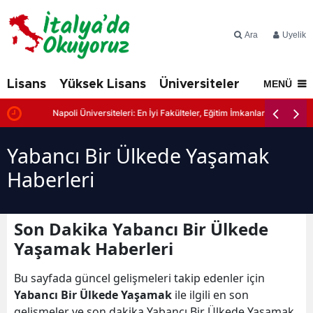
Ara
Üyelik
Lisans
Yüksek Lisans
Üniversiteler
İtalya'd
MENÜ
Napoli Üniversiteleri: En İyi Fakülteler, Eğitim İmkanları ve Başvuru Şa
Yabancı Bir Ülkede Yaşamak
Haberleri
Son Dakika Yabancı Bir Ülkede
Yaşamak Haberleri
Bu sayfada güncel gelişmeleri takip edenler için
Yabancı Bir Ülkede Yaşamak
ile ilgili en son
gelişmeler ve son dakika Yabancı Bir Ülkede Yaşamak