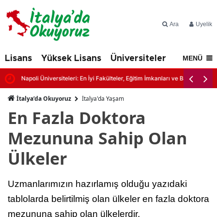
Ara
Üyelik
Lisans
Yüksek Lisans
Üniversiteler
İtalya'd
MENÜ
Napoli Üniversiteleri: En İyi Fakülteler, Eğitim İmkanları ve Başvuru Şartl
İtalya’da Okuyoruz
İtalya'da Yaşam
En Fazla Doktora
Mezununa Sahip Olan
Ülkeler
Uzmanlarımızın hazırlamış olduğu yazıdaki
tablolarda belirtilmiş olan ülkeler en fazla doktora
mezununa sahip olan ülkelerdir.