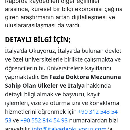
Raporda kaydedilen diğer eğilimler
arasında, küresel bir bilgi ekonomisi çağına
giren araştırmanın artan dijitalleşmesi ve
uluslararasılaşması da vardı.
DETAYLI BILGI İÇIN;
İtalya’da Okuyoruz, İtalya’da bulunan devlet
ve özel üniversitelerle birlikte çalışmakta ve
öğrencilerin bu üniversitelere kayıtlarını
yapmaktadır.
En Fazla Doktora Mezununa
Sahip Olan Ülkeler ve İtalya
hakkında
detaylı bilgi almak ve başvuru, kayıt
işlemleri, vize ve oturma izni ve konaklama
hizmetlerini öğrenmek için
+90 312 543 54
53
ve
+90 552 814 54 93
numaralardan bizi
arayabilir,
info@italyadaokuyoruz.com
‘a