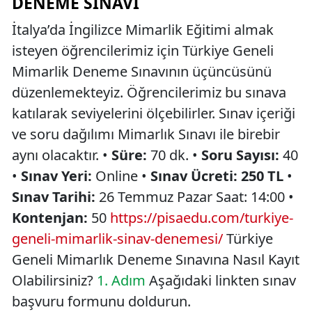
DENEME SINAVI
İtalya’da İngilizce Mimarlik Eğitimi almak
isteyen öğrencilerimiz için Türkiye Geneli
Mimarlik Deneme Sınavının üçüncüsünü
düzenlemekteyiz. Öğrencilerimiz bu sınava
katılarak seviyelerini ölçebilirler. Sınav içeriği
ve soru dağılımı Mimarlık Sınavı ile birebir
aynı olacaktır. •
Süre:
70 dk. •
Soru Sayısı:
40
•
Sınav Yeri:
Online •
Sınav Ücreti: 250 TL
•
Sınav Tarihi:
26 Temmuz Pazar Saat: 14:00 •
Kontenjan:
50
https://pisaedu.com/turkiye-
geneli-mimarlik-sinav-denemesi/
Türkiye
Geneli Mimarlık Deneme Sınavına Nasıl Kayıt
Olabilirsiniz?
1. Adım
Aşağıdaki linkten sınav
başvuru formunu doldurun.