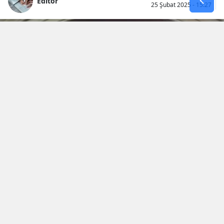
Editör
25 Şubat 2025 - 15:27
Abone Ol
Pegaso Üniversitesi
, İtalyanca adıyla 
Università Telematica 