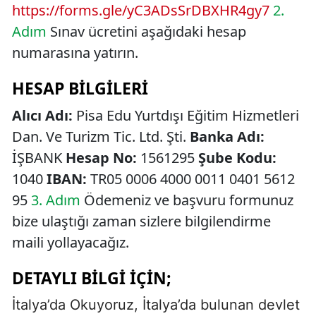
https://forms.gle/yC3ADsSrDBXHR4gy7
2.
Adım
Sınav ücretini aşağıdaki hesap
numarasına yatırın.
HESAP BILGILERI
Alıcı Adı:
Pisa Edu Yurtdışı Eğitim Hizmetleri
Dan. Ve Turizm Tic. Ltd. Şti.
Banka Adı:
İŞBANK
Hesap No:
1561295
Şube Kodu:
1040
IBAN:
TR05 0006 4000 0011 0401 5612
95
3. Adım
Ödemeniz ve başvuru formunuz
bize ulaştığı zaman sizlere bilgilendirme
maili yollayacağız.
DETAYLI BILGI İÇIN;
İtalya’da Okuyoruz, İtalya’da bulunan devlet