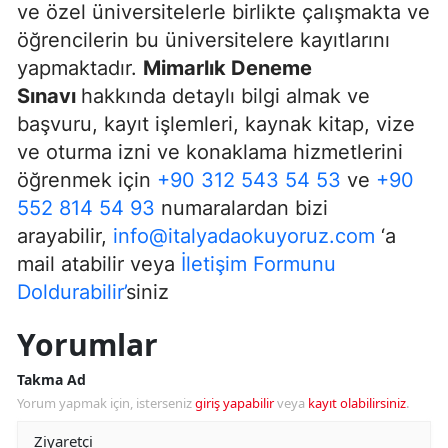
ve özel üniversitelerle birlikte çalışmakta ve
öğrencilerin bu üniversitelere kayıtlarını
yapmaktadır.
Mimarlık Deneme
Sınavı
hakkında detaylı bilgi almak ve
başvuru, kayıt işlemleri, kaynak kitap, vize
ve oturma izni ve konaklama hizmetlerini
öğrenmek için
+90 312 543 54 53
ve
+90
552 814 54 93
numaralardan bizi
arayabilir,
info@italyadaokuyoruz.com
‘a
mail atabilir veya
İletişim Formunu
Doldurabilir’
siniz
Yorumlar
Takma Ad
Yorum yapmak için, isterseniz
giriş yapabilir
veya
kayıt olabilirsiniz
.