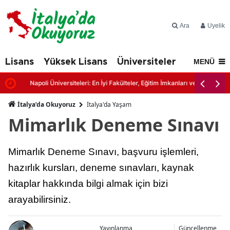
Ara
Üyelik
Lisans
Yüksek Lisans
Üniversiteler
İtalya'd
MENÜ
Napoli Üniversiteleri: En İyi Fakülteler, Eğitim İmkanları ve Başvuru Şartl
İtalya’da Okuyoruz
İtalya'da Yaşam
Mimarlık Deneme Sınavı
Mimarlık Deneme Sınavı, başvuru işlemleri,
hazırlık kursları, deneme sınavları, kaynak
kitaplar hakkında bilgi almak için bizi
arayabilirsiniz.
Yayınlanma
Güncellenme