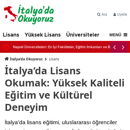
Ara
Üyelik
Lisans
Yüksek Lisans
Üniversiteler
İtalya'd
MENÜ
Napoli Üniversiteleri: En İyi Fakülteler, Eğitim İmkanları ve Başvuru Şartl
İtalya’da Okuyoruz
Lisans
İtalya’da Lisans
Okumak: Yüksek Kaliteli
Eğitim ve Kültürel
Deneyim
İtalya'da lisans eğitimi, uluslararası öğrenciler