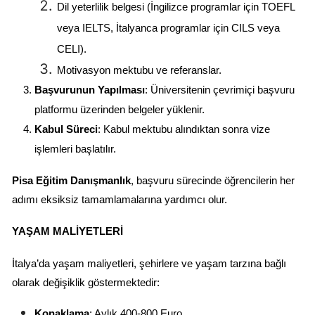
Dil yeterlilik belgesi (İngilizce programlar için TOEFL 
veya IELTS, İtalyanca programlar için CILS veya 
CELI).
Motivasyon mektubu ve referanslar.
Başvurunun Yapılması
: Üniversitenin çevrimiçi başvuru 
platformu üzerinden belgeler yüklenir.
Kabul Süreci
: Kabul mektubu alındıktan sonra vize 
işlemleri başlatılır.
Pisa Eğitim Danışmanlık
, başvuru sürecinde öğrencilerin her 
adımı eksiksiz tamamlamalarına yardımcı olur.
YAŞAM MALIYETLERI
İtalya’da yaşam maliyetleri, şehirlere ve yaşam tarzına bağlı 
olarak değişiklik göstermektedir:
Konaklama
: Aylık 400-800 Euro.