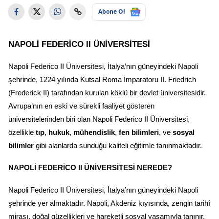
Abone Ol
NAPOLI FEDERICO II ÜNIVERSITESI
Napoli Federico II Üniversitesi, İtalya’nın güneyindeki Napoli 
şehrinde, 1224 yılında Kutsal Roma İmparatoru II. Friedrich 
(Frederick II) tarafından kurulan köklü bir devlet üniversitesidir. 
Avrupa’nın en eski ve sürekli faaliyet gösteren 
üniversitelerinden biri olan Napoli Federico II Üniversitesi, 
özellikle 
tıp
, 
hukuk
, 
mühendislik
, 
fen bilimleri
, ve 
sosyal 
bilimler
 gibi alanlarda sunduğu kaliteli eğitimle tanınmaktadır.
NAPOLI FEDERICO II ÜNIVERSITESI NEREDE?
Napoli Federico II Üniversitesi, İtalya’nın güneyindeki Napoli 
şehrinde yer almaktadır. Napoli, Akdeniz kıyısında, zengin tarihî 
mirası, doğal güzellikleri ve hareketli sosyal yaşamıyla tanınır. 