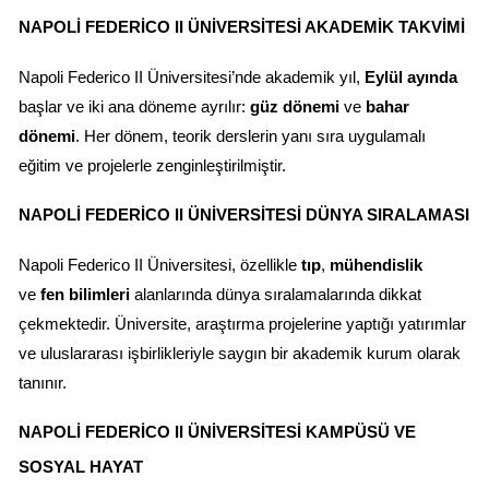
NAPOLI FEDERICO II ÜNIVERSITESI AKADEMIK TAKVIMI
Napoli Federico II Üniversitesi’nde akademik yıl, 
Eylül ayında
başlar ve iki ana döneme ayrılır: 
güz dönemi
 ve 
bahar 
dönemi
. Her dönem, teorik derslerin yanı sıra uygulamalı 
eğitim ve projelerle zenginleştirilmiştir.
NAPOLI FEDERICO II ÜNIVERSITESI DÜNYA SIRALAMASI
Napoli Federico II Üniversitesi, özellikle 
tıp
, 
mühendislik
ve 
fen bilimleri
 alanlarında dünya sıralamalarında dikkat 
çekmektedir. Üniversite, araştırma projelerine yaptığı yatırımlar 
ve uluslararası işbirlikleriyle saygın bir akademik kurum olarak 
tanınır.
NAPOLI FEDERICO II ÜNIVERSITESI KAMPÜSÜ VE 
SOSYAL HAYAT