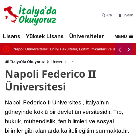
Ara
Üyelik
Lisans
Yüksek Lisans
Üniversiteler
İtalya'd
MENÜ
Napoli Üniversiteleri: En İyi Fakülteler, Eğitim İmkanları ve Başvuru Şartl
İtalya’da Okuyoruz
Üniversiteler
Napoli Federico II
Üniversitesi
Napoli Federico II Üniversitesi, İtalya'nın
güneyinde köklü bir devlet üniversitesidir. Tıp,
hukuk, mühendislik, fen bilimleri ve sosyal
bilimler gibi alanlarda kaliteli eğitim sunmaktadır.