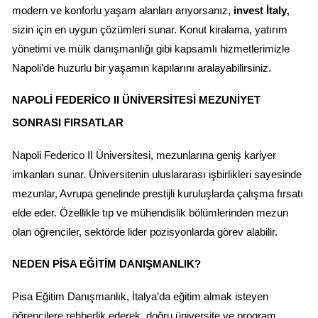
modern ve konforlu yaşam alanları arıyorsanız, 
invest İtaly
, 
sizin için en uygun çözümleri sunar. Konut kiralama, yatırım 
yönetimi ve mülk danışmanlığı gibi kapsamlı hizmetlerimizle 
Napoli’de huzurlu bir yaşamın kapılarını aralayabilirsiniz.
NAPOLI FEDERICO II ÜNIVERSITESI MEZUNIYET 
SONRASI FIRSATLAR
Napoli Federico II Üniversitesi, mezunlarına geniş kariyer 
imkanları sunar. Üniversitenin uluslararası işbirlikleri sayesinde 
mezunlar, Avrupa genelinde prestijli kuruluşlarda çalışma fırsatı 
elde eder. Özellikle tıp ve mühendislik bölümlerinden mezun 
olan öğrenciler, sektörde lider pozisyonlarda görev alabilir.
NEDEN PISA EĞITIM DANIŞMANLIK?
Pisa Eğitim Danışmanlık, İtalya’da eğitim almak isteyen 
öğrencilere rehberlik ederek, doğru üniversite ve program 