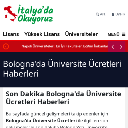
Ara
Üyelik
Lisans
Yüksek Lisans
Üniversiteler
İtalya'd
MENÜ
Napoli Üniversiteleri: En İyi Fakülteler, Eğitim İmkanları ve Başvuru Şa
Bologna'da Üniversite Ücretleri
Haberleri
Son Dakika Bologna'da Üniversite
Ücretleri Haberleri
Bu sayfada güncel gelişmeleri takip edenler için
Bologna'da Üniversite Ücretleri
ile ilgili en son
gelişmeler ve son dakika Bologna'da Üniversite