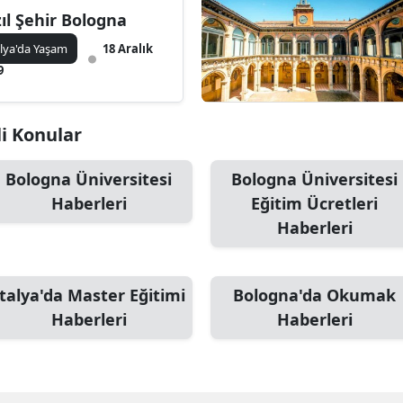
zıl Şehir Bologna
alya'da Yaşam
18 Aralık
9
li Konular
Bologna Üniversitesi
Bologna Üniversitesi
Haberleri
Eğitim Ücretleri
Haberleri
İtalya'da Master Eğitimi
Bologna'da Okumak
Haberleri
Haberleri