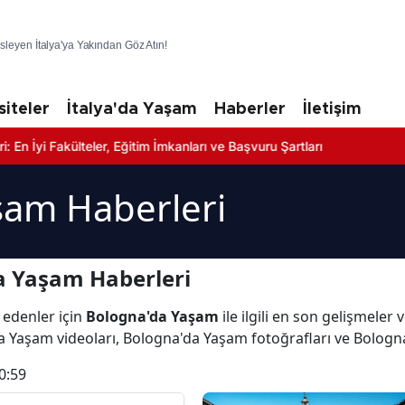
üsleyen İtalya'ya Yakından Göz Atın!
siteler
İtalya'da Yaşam
Haberler
İletişim
akülteler, Eğitim İmkanları ve Başvuru Şartları
şam Haberleri
a Yaşam Haberleri
 edenler için
Bologna'da Yaşam
ile ilgili en son gelişmele
a Yaşam videoları, Bologna'da Yaşam fotoğrafları ve Bolog
0:59