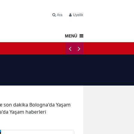
Ara
Üyelik
MENÜ
Napoli Tercüme B
r ve son dakika Bologna'da Yaşam
na'da Yaşam haberleri