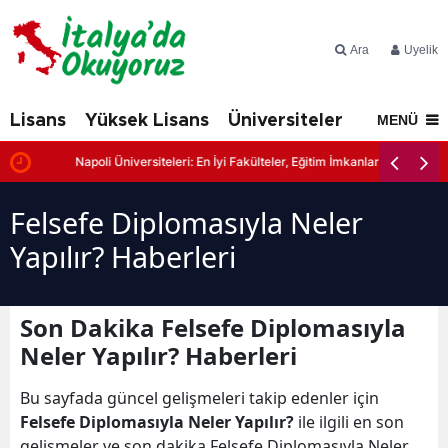
Ara
Üyelik
Lisans
Yüksek Lisans
Üniversiteler
İtalya'd
MENÜ
Napoli Üniversiteleri: En İyi Fakülteler, Eğitim İmkanları ve Başvuru Şa
Felsefe Diplomasıyla Neler
Yapılır? Haberleri
Son Dakika Felsefe Diplomasıyla
Neler Yapılır? Haberleri
Bu sayfada güncel gelişmeleri takip edenler için
Felsefe Diplomasıyla Neler Yapılır?
ile ilgili en son
gelişmeler ve son dakika Felsefe Diplomasıyla Neler