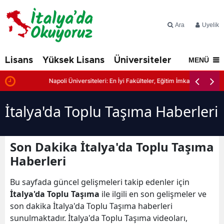
Ara
Üyelik
Lisans
Yüksek Lisans
Üniversiteler
İtalya'd
MENÜ
r
Napoli Üniversiteleri: En İyi Fakülteler, Eğitim İmkanları ve Başvuru
İtalya'da Toplu Taşıma Haberleri
Son Dakika İtalya'da Toplu Taşıma
Haberleri
Bu sayfada güncel gelişmeleri takip edenler için
İtalya'da Toplu Taşıma
ile ilgili en son gelişmeler ve
son dakika İtalya'da Toplu Taşıma haberleri
sunulmaktadır. İtalya'da Toplu Taşıma videoları,