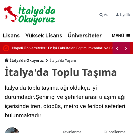
Ara
Üyelik
Lisans
Yüksek Lisans
Üniversiteler
İtalya'd
MENÜ
Napoli Üniversiteleri: En İyi Fakülteler, Eğitim İmkanları ve Başvuru Şartl
İtalya’da Okuyoruz
İtalya'da Yaşam
İtalya'da Toplu Taşıma
İtalya'da toplu taşıma ağı oldukça iyi
durumdadır.Şehir içi ve şehirler arası ulaşım ağı
içerisinde tren, otobüs, metro ve feribot seferleri
bulunmaktadır.
Yayınlanma
Güncellenme