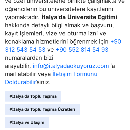
ve özel üniversitelerle birlikte çalışmakta ve
öğrencilerin bu üniversitelere kayıtlarını
yapmaktadır.
İtalya'da Üniversite Egitimi
hakkında detaylı bilgi almak ve başvuru,
kayıt işlemleri, vize ve oturma izni ve
konaklama hizmetlerini öğrenmek için
+90
312 543 54 53
ve
+90 552 814 54 93
numaralardan bizi
arayabilir,
info@italyadaokuyoruz.com
‘a
mail atabilir veya
İletişim Formunu
Doldurabilir’
siniz.
#İtalya'da Toplu Taşıma
#İtalya'da Toplu Taşıma Ücretleri
#İtalya ve Ulaşım