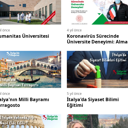
ıl önce
4 yıl önce
umanitas Üniversitesi
Koronavirüs Sürecinde
Üniversite Deneyimi: Alma
Mater Studiorum Bologna
Üniversitesi
ıl önce
5 yıl önce
alya'nın Milli Bayramı
İtalya'da Siyaset Bilimi
erragosto
Eğitimi