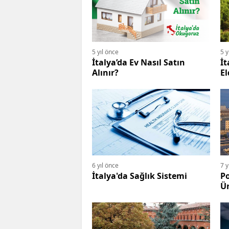
5 yıl önce
5 y
İtalya’da Ev Nasıl Satın
İt
Alınır?
El
6 yıl önce
7 y
İtalya'da Sağlık Sistemi
Po
Ün