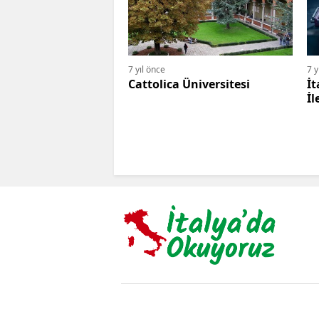
7 yıl önce
7 y
Cattolica Üniversitesi
İt
İl