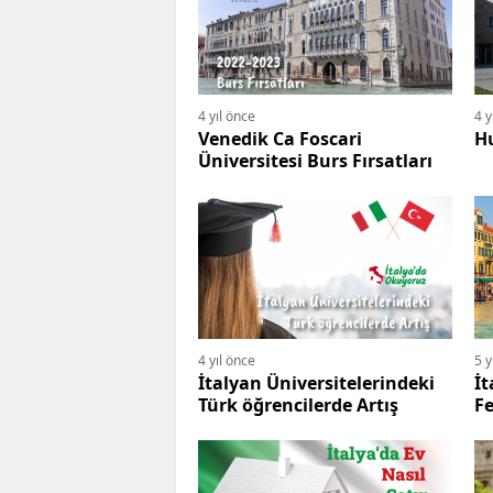
4 yıl önce
4 y
Venedik Ca Foscari
H
Üniversitesi Burs Fırsatları
4 yıl önce
5 y
İtalyan Üniversitelerindeki
İt
Türk öğrencilerde Artış
F