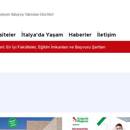
üsleyen İtalya'ya Yakından Göz Atın!
siteler
İtalya'da Yaşam
Haberler
İletişim
r, Eğitim İmkanları ve Başvuru Şartları