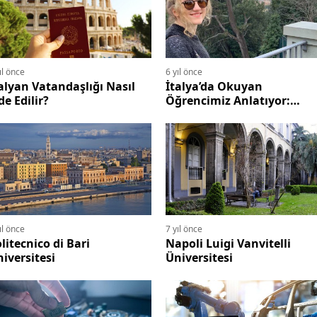
ıl önce
6 yıl önce
alyan Vatandaşlığı Nasıl
İtalya’da Okuyan
de Edilir?
Öğrencimiz Anlatıyor:
Bocconi Üniversitesi
ıl önce
7 yıl önce
litecnico di Bari
Napoli Luigi Vanvitelli
iversitesi
Üniversitesi