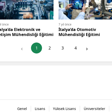
ıl önce
7 yıl önce
alya’da Elektronik ve
İtalya’da Otomotiv
etişim Mühendisliği Eğitimi
Mühendisliği Eğitimi
‹
›
1
2
3
4
Genel
Lisans
Yüksek Lisans
Üniversiteler