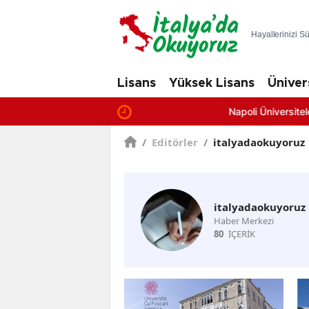
Hayallerinizi S
Lisans
Yüksek Lisans
Üniver
Napoli Üniversiteleri: En İyi Fakültele
/
Editörler
/
italyadaokuyoruz
italyadaokuyoruz
Haber Merkezi
80
İÇERİK