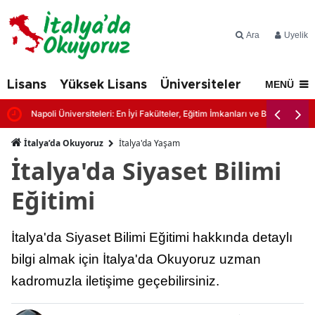
Ara
Üyelik
Lisans
Yüksek Lisans
Üniversiteler
İtalya'd
MENÜ
Napoli Üniversiteleri: En İyi Fakülteler, Eğitim İmkanları ve Başvuru Şartl
İtalya’da Okuyoruz
İtalya'da Yaşam
İtalya'da Siyaset Bilimi
Eğitimi
İtalya'da Siyaset Bilimi Eğitimi hakkında detaylı
bilgi almak için İtalya'da Okuyoruz uzman
kadromuzla iletişime geçebilirsiniz.