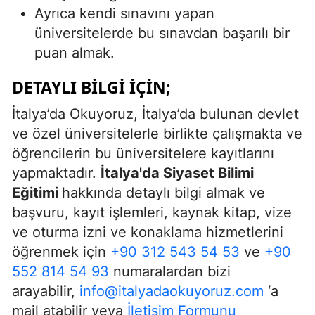
Ayrıca kendi sınavını yapan
üniversitelerde bu sınavdan başarılı bir
puan almak.
DETAYLI BILGI İÇIN;
İtalya’da Okuyoruz, İtalya’da bulunan devlet
ve özel üniversitelerle birlikte çalışmakta ve
öğrencilerin bu üniversitelere kayıtlarını
yapmaktadır.
İtalya'da Siyaset Bilimi
Eğitimi
hakkında detaylı bilgi almak ve
başvuru, kayıt işlemleri, kaynak kitap, vize
ve oturma izni ve konaklama hizmetlerini
öğrenmek için
+90 312 543 54 53
ve
+90
552 814 54 93
numaralardan bizi
arayabilir,
info@italyadaokuyoruz.com
‘a
mail atabilir veya
İletişim Formunu