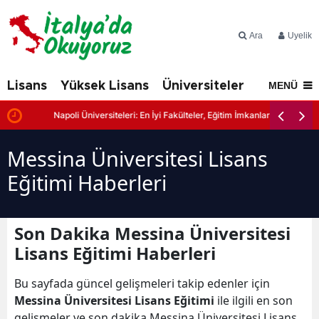
Ara
Üyelik
Lisans
Yüksek Lisans
Üniversiteler
İtalya'd
MENÜ
Napoli Üniversiteleri: En İyi Fakülteler, Eğitim İmkanları ve Başvuru Şa
Messina Üniversitesi Lisans
Eğitimi Haberleri
Son Dakika Messina Üniversitesi
Lisans Eğitimi Haberleri
Bu sayfada güncel gelişmeleri takip edenler için
Messina Üniversitesi Lisans Eğitimi
ile ilgili en son
gelişmeler ve son dakika Messina Üniversitesi Lisans