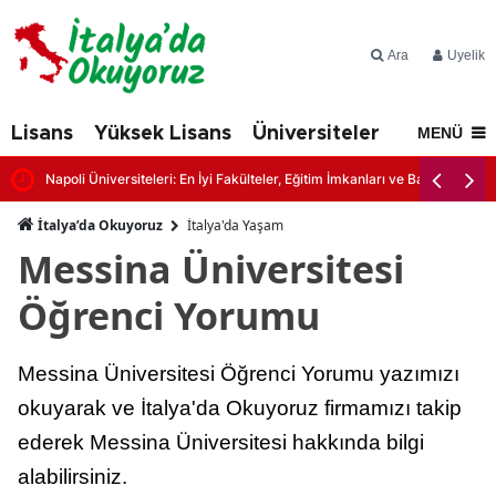
Ara
Üyelik
Lisans
Yüksek Lisans
Üniversiteler
İtalya'd
MENÜ
Napoli Üniversiteleri: En İyi Fakülteler, Eğitim İmkanları ve Başvuru Şartl
İtalya’da Okuyoruz
İtalya'da Yaşam
Messina Üniversitesi
Öğrenci Yorumu
Messina Üniversitesi Öğrenci Yorumu yazımızı
okuyarak ve İtalya'da Okuyoruz firmamızı takip
ederek Messina Üniversitesi hakkında bilgi
alabilirsiniz.