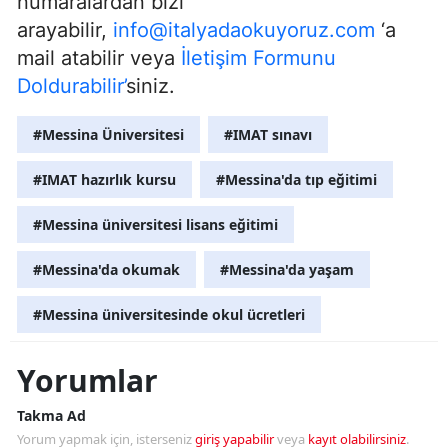
numaralardan bizi
arayabilir,
info@italyadaokuyoruz.com
‘a
mail atabilir veya
İletişim Formunu
Doldurabilir’
siniz.
#Messina Üniversitesi
#IMAT sınavı
#IMAT hazırlık kursu
#Messina'da tıp eğitimi
#Messina üniversitesi lisans eğitimi
#Messina'da okumak
#Messina'da yaşam
#Messina üniversitesinde okul ücretleri
Yorumlar
Takma Ad
Yorum yapmak için, isterseniz
giriş yapabilir
veya
kayıt olabilirsiniz
.