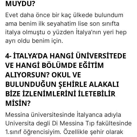
MUYDU?
Evet daha önce bir kaç ülkede bulundum
ama benim ilk seyahatim lise son sınıfta
italya olmuştu o yüzden İtalya’nın yeri hep
ayrı oldu benim için.
4- İTALYA’DA HANGI ÜNIVERSITEDE
VE HANGI BÖLÜMDE EĞITIM
ALIYORSUN? OKUL VE
BULUNDUĞUN ŞEHIRLE ALAKALI
BIZE IZLENIMLERINI ILETEBILIR
MISIN?
Messina üniversitesinde İtalyanca adıyla
Universita degli Di Messina Tıp fakültesinde
1.sınıf öğrencisiyim. Özellikle şehir olarak