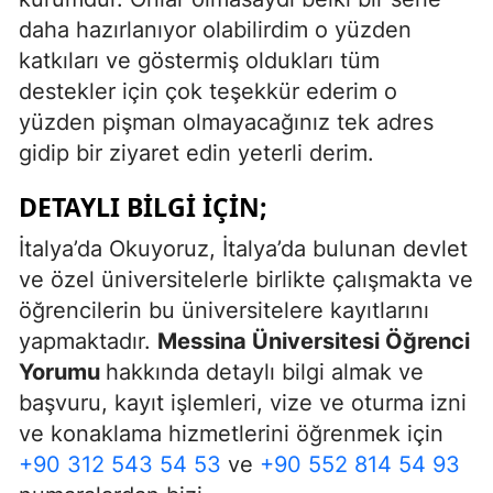
daha hazırlanıyor olabilirdim o yüzden
katkıları ve göstermiş oldukları tüm
destekler için çok teşekkür ederim o
yüzden pişman olmayacağınız tek adres
gidip bir ziyaret edin yeterli derim.
DETAYLI BILGI İÇIN;
İtalya’da Okuyoruz, İtalya’da bulunan devlet
ve özel üniversitelerle birlikte çalışmakta ve
öğrencilerin bu üniversitelere kayıtlarını
yapmaktadır.
Messina Üniversitesi Öğrenci
Yorumu
hakkında detaylı bilgi almak ve
başvuru, kayıt işlemleri, vize ve oturma izni
ve konaklama hizmetlerini öğrenmek için
+90 312 543 54 53
ve
+90 552 814 54 93