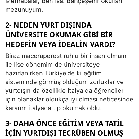
Merhabalar, Ben İsa. Bahçeşehir okulları
mezunuyum.
2- NEDEN YURT DIŞINDA
ÜNIVERSITE OKUMAK GIBI BIR
HEDEFIN VEYA IDEALIN VARDI?
Biraz maceraperest ruhlu bir insan olmam
ile lise dönemim de üniversiteye
hazırlanırken Türkiye’de ki eğitim
sisteminde görmüş olduğum zorluklar ve
yurtdışın da özellikle italya da öğrenciler
için olanaklar oldukça iyi olması neticesinde
kararım italyada tıp okumak oldu.
3- DAHA ÖNCE EĞITIM VEYA TATIL
IÇIN YURTDIŞI TECRÜBEN OLMUŞ