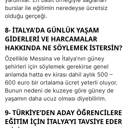
yardımlar. En basit örneğiyle sağlanan
burslar ile eğitimin neredeyse ücretsiz
olduğu gerçeği.
8- İTALYA'DA GÜNLÜK YAŞAM
GIDERLERI VE HARCAMALAR
HAKKINDA NE SÖYLEMEK ISTERSIN?
Özellikle Messina ve İtalya’nın güney
şehirleri için söylemek gerekirse genel
anlamda hatta ev kirası dahil aylık 500 –
600 euro bir ortalama ücret yeterli oluyor.
Bunun nedeni de kuzeye göre güney de
yaşamın daha ucuz olması diyebilirim.
9- TÜRKIYE’DEN ADAY ÖĞRENCILERE
EĞITIM IÇIN İTALYA’YI TAVSIYE EDER