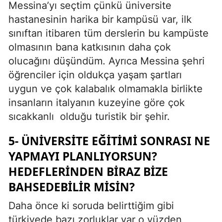
Messina’yı seçtim çünkü üniversite
hastanesinin harika bir kampüsü var, ilk
sınıftan itibaren tüm derslerin bu kampüste
olmasının bana katkısının daha çok
olucağını düşündüm. Ayrıca Messina şehri
öğrenciler için oldukça yaşam şartları
uygun ve çok kalabalık olmamakla birlikte
insanların italyanın kuzeyine göre çok
sıcakkanlı
olduğu turistik bir şehir.
5- ÜNIVERSITE EĞITIMI SONRASI NE
YAPMAYI PLANLIYORSUN?
HEDEFLERINDEN BIRAZ BIZE
BAHSEDEBILIR MISIN?
Daha önce ki soruda belirttiğim gibi
türkiyede bazı zorluklar var o yüzden