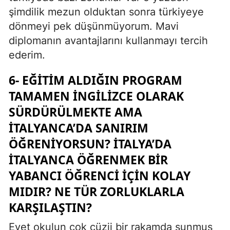
şimdilik mezun olduktan sonra türkiyeye
dönmeyi pek düşünmüyorum. Mavi
diplomanın avantajlarını kullanmayı tercih
ederim.
6- EĞITIM ALDIĞIN PROGRAM
TAMAMEN İNGILIZCE OLARAK
SÜRDÜRÜLMEKTE AMA
İTALYANCA’DA SANIRIM
ÖĞRENIYORSUN? İTALYA’DA
İTALYANCA ÖĞRENMEK BIR
YABANCI ÖĞRENCI IÇIN KOLAY
MIDIR? NE TÜR ZORLUKLARLA
KARŞILAŞTIN?
Evet okulun çok cüzii bir rakamda sunmuş