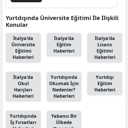
Yurtdışında Üniversite Eğitimi İle İlişkili
Konular
İtalya'da
İtalya'da
İtalya'da
Üniversite
Eğitim
Lisans
Eğitimi
Haberleri
Eğitimi
Haberleri
Haberleri
İtalya'da
Yurtdışında
Yurtdışı
Okul
Okumak İçin
Eğitim
Harçları
Nedenler?
Haberleri
Haberleri
Haberleri
Yurtdışında
Yabancı Bir
İş Fırsatları
Ülkede