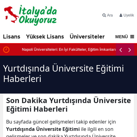
Ara
Üyelik
Lisans
Yüksek Lisans
Üniversiteler
İtalya'd
MENÜ
Napoli Üniversiteleri: En İyi Fakülteler, Eğitim İmkanları ve Başvuru Şa
Yurtdışında Üniversite Eğitimi
Haberleri
Son Dakika Yurtdışında Üniversite
Eğitimi Haberleri
Bu sayfada güncel gelişmeleri takip edenler için
Yurtdışında Üniversite Eğitimi
ile ilgili en son
gelişmeler ve son dakika Yurtdışında Üniversite