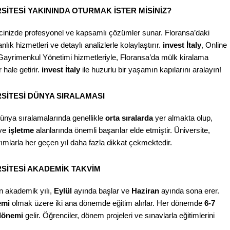
SITESI YAKININDA OTURMAK İSTER MISINIZ?
cinizde profesyonel ve kapsamlı çözümler sunar. Floransa’daki 
lık hizmetleri ve detaylı analizlerle kolaylaştırır. 
invest İtaly
, Online 
ayrimenkul Yönetimi hizmetleriyle, Floransa’da mülk kiralama 
hale getirir. 
invest İtaly
 ile huzurlu bir yaşamın kapılarını aralayın!
SITESI DÜNYA SIRALAMASI
nya sıralamalarında genellikle 
orta sıralarda
 yer almakta olup, 
ve 
işletme
 alanlarında önemli başarılar elde etmiştir. Üniversite, 
ırımlarla her geçen yıl daha fazla dikkat çekmektedir.
RSITESI AKADEMIK TAKVIM
 akademik yılı, 
Eylül
 ayında başlar ve 
Haziran
 ayında sona erer. 
emi
 olmak üzere iki ana dönemde eğitim alırlar. Her dönemde 
6-7 
dönemi
 gelir. Öğrenciler, dönem projeleri ve sınavlarla eğitimlerini 