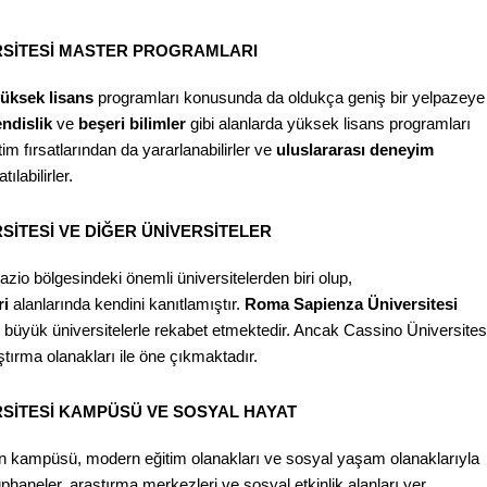
RSITESI MASTER PROGRAMLARI
üksek lisans
 programları konusunda da oldukça geniş bir yelpazeye 
ndislik
 ve 
beşeri bilimler
 gibi alanlarda yüksek lisans programları 
tim fırsatlarından da yararlanabilirler ve 
uluslararası deneyim
labilirler.
SITESI VE DIĞER ÜNIVERSITELER
io bölgesindeki önemli üniversitelerden biri olup, 
ri
 alanlarında kendini kanıtlamıştır. 
Roma Sapienza Üniversitesi
i büyük üniversitelerle rekabet etmektedir. Ancak Cassino Üniversitesi
ırma olanakları ile öne çıkmaktadır.
RSITESI KAMPÜSÜ VE SOSYAL HAYAT
n kampüsü, modern eğitim olanakları ve sosyal yaşam olanaklarıyla 
aneler, araştırma merkezleri ve sosyal etkinlik alanları yer 