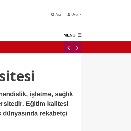
Ara
Üyelik
MENÜ
Napoli Tercüme Bürosu: 
sitesi
endislik, işletme, sağlık
rsitedir. Eğitim kalitesi
iş dünyasında rekabetçi