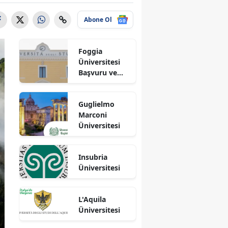
Abone Ol
Foggia
Üniversitesi
Başvuru ve
Okuma
Şartları
Guglielmo
Marconi
Üniversitesi
Insubria
Üniversitesi
L'Aquila
Üniversitesi