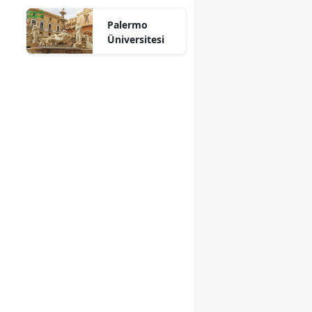
Palermo
Üniversitesi