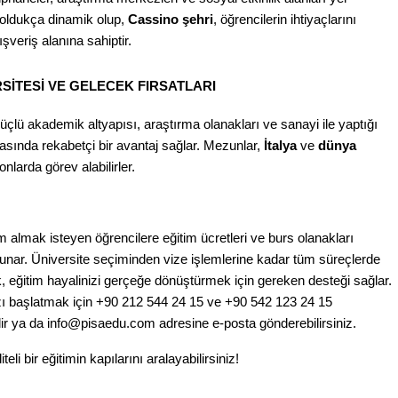
oldukça dinamik olup, 
Cassino şehri
, öğrencilerin ihtiyaçlarını 
şveriş alanına sahiptir.
SITESI VE GELECEK FIRSATLARI
lü akademik altyapısı, araştırma olanakları ve sanayi ile yaptığı 
nyasında rekabetçi bir avantaj sağlar. Mezunlar, 
İtalya
 ve 
dünya 
onlarda görev alabilirler.
m almak isteyen öğrencilere eğitim ücretleri ve burs olanakları 
unar. Üniversite seçiminden vize işlemlerine kadar tüm süreçlerde 
 eğitim hayalinizi gerçeğe dönüştürmek için gereken desteği sağlar. 
zı başlatmak için +90 212 544 24 15 ve +90 542 123 24 15 
ir ya da 
info@pisaedu.com
 adresine e-posta gönderebilirsiniz.
eli bir eğitimin kapılarını aralayabilirsiniz!