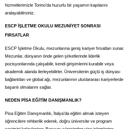
hizmetlerimizle Torino’da huzurlu bir yaşamın kapılarını 
aralayabilirsiniz.
ESCP İŞLETME OKULU MEZUNIYET SONRASI 
FIRSATLAR
ESCP İşletme Okulu, mezunlarına geniş kariyer fırsatları sunar. 
Mezunlar, dünyanın önde gelen şirketlerinde liderlik 
pozisyonlarında çalışabilir, kendi girişimlerini kurabilir veya 
akademik alanda ilerleyebilirler. Üniversitenin güçlü iş dünyası 
bağlantıları ve global ağı, mezunlarının uluslararası kariyerlerde 
başarılı olmalarını sağlar.
NEDEN PISA EĞITIM DANIŞMANLIK?
Pisa Eğitim Danışmanlık, İtalya’da eğitim almak isteyen 
öğrencilere rehberlik ederek, doğru üniversite ve program 
seçimini kolaylaştırır. Başvuru sürecinden vize işlemlerine 