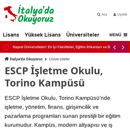
Ara
Üyelik
Lisans
Yüksek Lisans
Üniversiteler
İtalya'd
MENÜ
Napoli Üniversiteleri: En İyi Fakülteler, Eğitim İmkanları ve Başvuru Şartl
İtalya’da Okuyoruz
Üniversiteler
ESCP İşletme Okulu,
Torino Kampüsü
ESCP İşletme Okulu, Torino Kampüsü'nde
işletme, yönetim, finans, girişimcilik ve
pazarlama programları sunan prestijli bir eğitim
kurumudur. Kampüs, modern altyapısı ve iş