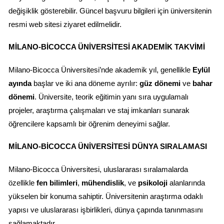
değişiklik gösterebilir. Güncel başvuru bilgileri için üniversitenin 
resmi web sitesi ziyaret edilmelidir.
MILANO-BICOCCA ÜNIVERSITESI AKADEMIK TAKVIMI
Milano-Bicocca Üniversitesi’nde akademik yıl, genellikle 
Eylül 
ayında
 başlar ve iki ana döneme ayrılır: 
güz dönemi
 ve 
bahar 
dönemi
. Üniversite, teorik eğitimin yanı sıra uygulamalı 
projeler, araştırma çalışmaları ve staj imkanları sunarak 
öğrencilere kapsamlı bir öğrenim deneyimi sağlar.
MILANO-BICOCCA ÜNIVERSITESI DÜNYA SIRALAMASI
Milano-Bicocca Üniversitesi, uluslararası sıralamalarda 
özellikle 
fen bilimleri
, 
mühendislik
, ve 
psikoloji
 alanlarında 
yükselen bir konuma sahiptir. Üniversitenin araştırma odaklı 
yapısı ve uluslararası işbirlikleri, dünya çapında tanınmasını 
sağlamaktadır.