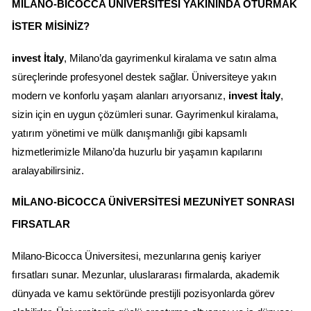
MILANO-BICOCCA ÜNIVERSITESI YAKININDA OTURMAK 
İSTER MISINIZ?
invest İtaly
, Milano’da gayrimenkul kiralama ve satın alma 
süreçlerinde profesyonel destek sağlar. Üniversiteye yakın 
modern ve konforlu yaşam alanları arıyorsanız, 
invest İtaly
, 
sizin için en uygun çözümleri sunar. Gayrimenkul kiralama, 
yatırım yönetimi ve mülk danışmanlığı gibi kapsamlı 
hizmetlerimizle Milano’da huzurlu bir yaşamın kapılarını 
aralayabilirsiniz.
MILANO-BICOCCA ÜNIVERSITESI MEZUNIYET SONRASI 
FIRSATLAR
Milano-Bicocca Üniversitesi, mezunlarına geniş kariyer 
fırsatları sunar. Mezunlar, uluslararası firmalarda, akademik 
dünyada ve kamu sektöründe prestijli pozisyonlarda görev 