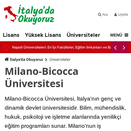
Ara
Üyelik
Lisans
Yüksek Lisans
Üniversiteler
İtalya'd
MENÜ
Napoli Üniversiteleri: En İyi Fakülteler, Eğitim İmkanları ve Başvuru Şartl
İtalya’da Okuyoruz
Üniversiteler
Milano-Bicocca
Üniversitesi
Milano-Bicocca Üniversitesi, İtalya'nın genç ve
dinamik devlet üniversitesidir. Bilim, mühendislik,
hukuk, psikoloji ve işletme alanlarında yenilikçi
eğitim programları sunar. Milano'nun iş