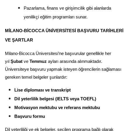
Pazarlama, finans ve girişimcilik gibi alanlarda 
yenilikçi eğitim programları sunar.
MILANO-BICOCCA ÜNIVERSITESI BAŞVURU TARIHLERI 
VE ŞARTLAR
Milano-Bicocca Üniversitesi’ne başvurular genellikle her 
yıl 
Şubat
 ve 
Temmuz
 ayları arasında alınmaktadır. 
Üniversiteye başvuru yapmak isteyen öğrencilerin sağlaması 
gereken temel belgeler şunlardır:
Lise diploması ve transkript
Dil yeterlilik belgesi (IELTS veya TOEFL)
Motivasyon mektubu ve referans mektubu
Başvuru formu
Dil yeterliliği ve ek belgeler, seçilen programa bağlı olarak 