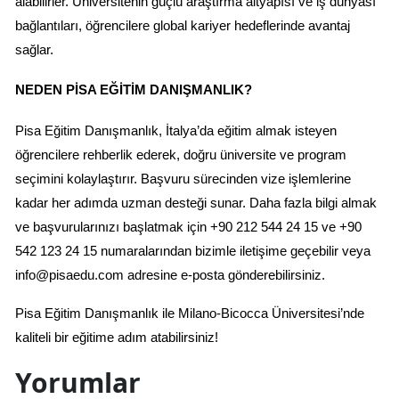
alabilirler. Üniversitenin güçlü araştırma altyapısı ve iş dünyası 
bağlantıları, öğrencilere global kariyer hedeflerinde avantaj 
sağlar.
NEDEN PISA EĞITIM DANIŞMANLIK?
Pisa Eğitim Danışmanlık, İtalya’da eğitim almak isteyen 
öğrencilere rehberlik ederek, doğru üniversite ve program 
seçimini kolaylaştırır. Başvuru sürecinden vize işlemlerine 
kadar her adımda uzman desteği sunar. Daha fazla bilgi almak 
ve başvurularınızı başlatmak için +90 212 544 24 15 ve +90 
542 123 24 15 numaralarından bizimle iletişime geçebilir veya 
info@pisaedu.com
 adresine e-posta gönderebilirsiniz.
Pisa Eğitim Danışmanlık ile Milano-Bicocca Üniversitesi’nde 
kaliteli bir eğitime adım atabilirsiniz!
Yorumlar