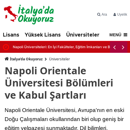
Ara
Üyelik
Lisans
Yüksek Lisans
Üniversiteler
İtalya'd
MENÜ
Napoli Üniversiteleri: En İyi Fakülteler, Eğitim İmkanları ve Başvuru Şartl
İtalya’da Okuyoruz
Üniversiteler
Napoli Orientale
Üniversitesi Bölümleri
ve Kabul Şartları
Napoli Orientale Üniversitesi, Avrupa'nın en eski
Doğu Çalışmaları okullarından biri olup geniş bir
eğitim yelpazesi sunmaktadır. Dil bilimleri,