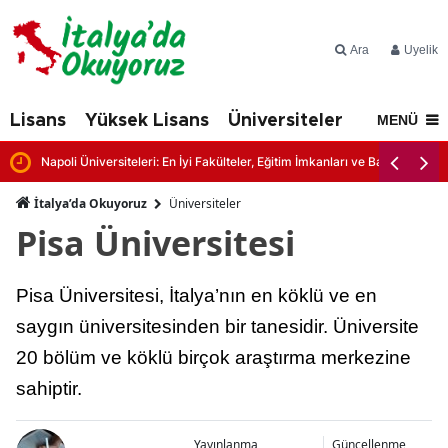
Ara
Üyelik
Lisans
Yüksek Lisans
Üniversiteler
İtalya'd
MENÜ
Napoli Üniversiteleri: En İyi Fakülteler, Eğitim İmkanları ve Başvuru Şartl
İtalya’da Okuyoruz
Üniversiteler
Pisa Üniversitesi
Pisa Üniversitesi, İtalya’nın en köklü ve en
saygın üniversitesinden bir tanesidir. Üniversite
20 bölüm ve köklü birçok araştırma merkezine
sahiptir.
Yayınlanma
Güncellenme