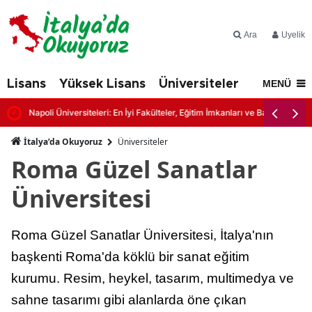
Ara
Üyelik
Lisans
Yüksek Lisans
Üniversiteler
İtalya'd
MENÜ
Napoli Üniversiteleri: En İyi Fakülteler, Eğitim İmkanları ve Başvuru Şartl
İtalya’da Okuyoruz
Üniversiteler
Roma Güzel Sanatlar
Üniversitesi
Roma Güzel Sanatlar Üniversitesi, İtalya'nın
başkenti Roma'da köklü bir sanat eğitim
kurumu. Resim, heykel, tasarım, multimedya ve
sahne tasarımı gibi alanlarda öne çıkan