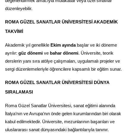
değerlendirmek amacıyla mülakatlar veya özel sınavlar 
düzenleyebilir.
ROMA GÜZEL SANATLAR ÜNIVERSITESI AKADEMIK 
TAKVIMI
Akademik yıl genellikle 
Ekim ayında
 başlar ve iki döneme 
ayrılır: 
güz dönemi
 ve 
bahar dönemi
. Üniversite, teorik 
derslerin yanı sıra atölye çalışmaları, uygulamalı projeler ve 
sergi düzenlemeleriyle öğrencilere kapsamlı bir eğitim sunar.
ROMA GÜZEL SANATLAR ÜNIVERSITESI DÜNYA 
SIRALAMASI
Roma Güzel Sanatlar Üniversitesi, sanat eğitimi alanında 
İtalya’nın ve Avrupa’nın önde gelen kurumlarından biri olarak 
kabul edilmektedir. Üniversite, mezunlarının başarıları ve 
uluslararası sanat dünyasındaki bağlantılarıyla tanınır.